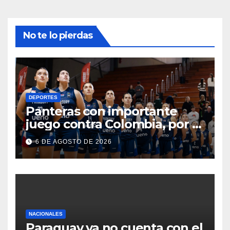
No te lo pierdas
DEPORTES
Panteras con importante
juego contra Colombia, por el
Sudamericano de básquet
6 DE AGOSTO DE 2026
NACIONALES
Paraguay ya no cuenta con el