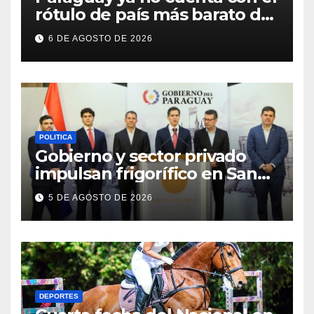
rótulo de país más barato de
Sudamérica
6 DE AGOSTO DE 2026
POLITICA
Gobierno y sector privado
impulsan frigorífico en San
Pedro
5 DE AGOSTO DE 2026
DEPORTES