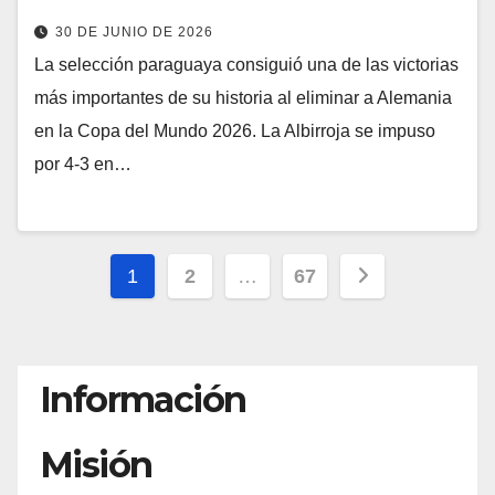
30 DE JUNIO DE 2026
La selección paraguaya consiguió una de las victorias
más importantes de su historia al eliminar a Alemania
en la Copa del Mundo 2026. La Albirroja se impuso
por 4-3 en…
Paginación
1
2
…
67
de
entradas
Información
Misión