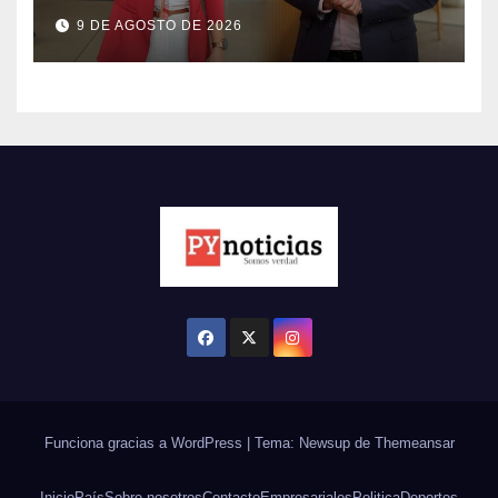
contrató y dio aumentazo a
9 DE AGOSTO DE 2026
su candidata
Funciona gracias a WordPress
|
Tema: Newsup de
Themeansar
Inicio
País
Sobre nosotros
Contacto
Empresariales
Politica
Deportes