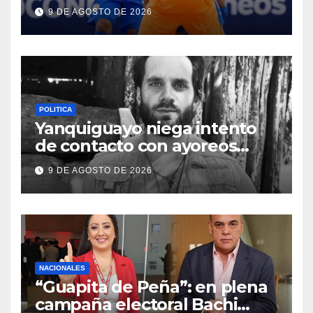
América Sub 17 de futsal
9 DE AGOSTO DE 2026
POLITICA
Yanquiguayo niega intento
de contacto con ayoreos
aislados
9 DE AGOSTO DE 2026
NACIONALES
“Guapita de Peña”: en plena
campaña electoral Bachi