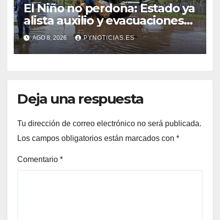
El Niño no perdona: Estado ya
alista auxilio y evacuaciones
en zonas ribereñas
AGO 8, 2026
PYNOTICIAS.ES
Deja una respuesta
Tu dirección de correo electrónico no será publicada.
Los campos obligatorios están marcados con
*
Comentario
*