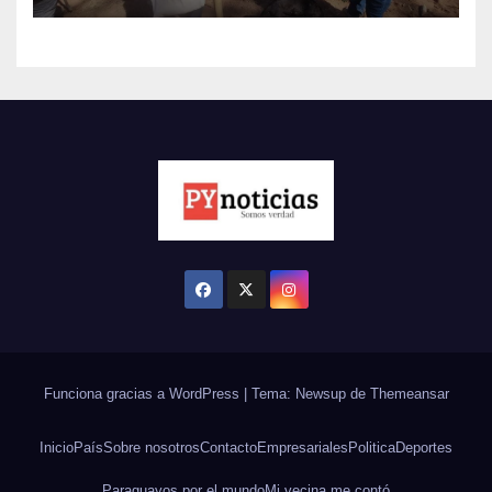
Funciona gracias a WordPress
|
Tema: Newsup de
Themeansar
Inicio
País
Sobre nosotros
Contacto
Empresariales
Politica
Deportes
Paraguayos por el mundo
Mi vecina me contó