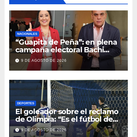
NACIONALES
“Guapita de Peña”: en plena
campaña electoral Bachi
contrató y dio aumentazo a
9 DE AGOSTO DE 2026
su candidata
DEPORTES
El goleador sobre el reclamo
de Olimpia: “Es el fútbol de
hoy y hay que adaptarnos a
9 DE AGOSTO DE 2026
eso”