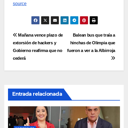
source
Navegación
Mañana vence plazo de
Balean bus que traía a
extorsión de hackers y
hinchas de Olimpia que
de
Gobierno reafirma que no
fueron a ver a la Albirroja
entradas
cederá
Entrada relacionada