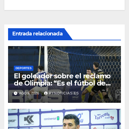
Entrada relacionada
DEPORTES
El goleador sobre el reclamo
de Olimpia: “Es el fútbol de
hoy y hay que adaptarnos a
AGO 9, 2026
PYNOTICIAS.ES
eso”