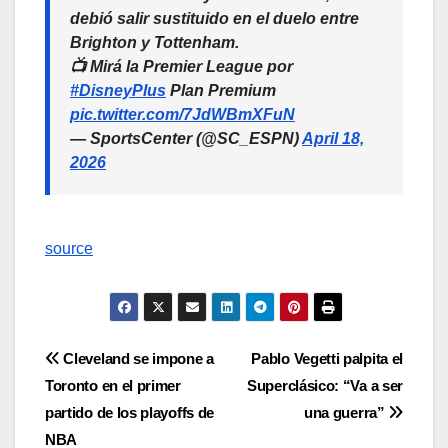
debió salir sustituido en el duelo entre
Brighton y Tottenham.
📺 Mirá la Premier League por
#DisneyPlus
Plan Premium
pic.twitter.com/7JdWBmXFuN
— SportsCenter (@SC_ESPN)
April 18,
2026
source
Navegación
Cleveland se impone a
Pablo Vegetti palpita el
Toronto en el primer
Superclásico: “Va a ser
de
partido de los playoffs de
una guerra”
entradas
NBA