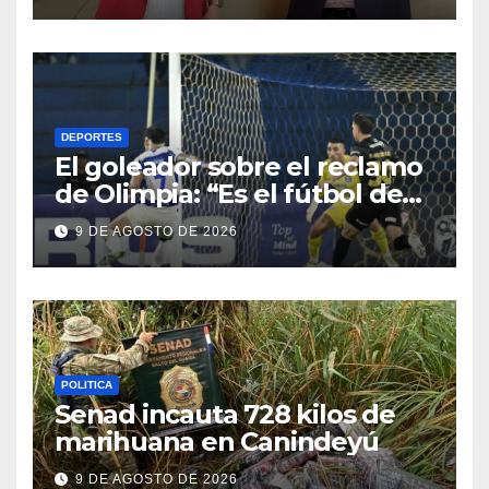
su candidata
DEPORTES
El goleador sobre el reclamo
de Olimpia: “Es el fútbol de
hoy y hay que adaptarnos a
9 DE AGOSTO DE 2026
eso”
POLITICA
Senad incauta 728 kilos de
marihuana en Canindeyú
9 DE AGOSTO DE 2026