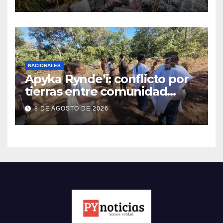
NACIONALES
Apyka Rynde’i: conflicto por
tierras entre comunidad
indígena y un estanciero
8 DE AGOSTO DE 2026
brasileño en Amambay