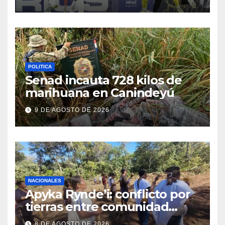
eso”
POLITICA
Senad incauta 728 kilos de
marihuana en Canindeyú
9 DE AGOSTO DE 2026
NACIONALES
Apyka Rynde’i: conflicto por
tierras entre comunidad
indígena y un estanciero
8 DE AGOSTO DE 2026