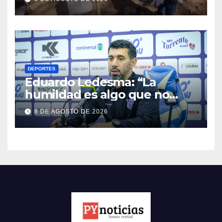
brasileño en Amambay
DEPORTES
Eduardo Ledesma: “La
humildad es algo que no
tenemos que perder”
8 DE AGOSTO DE 2026