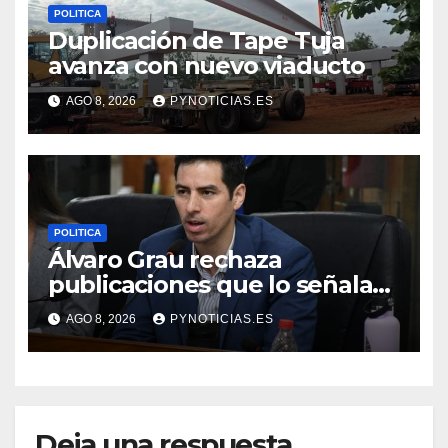
POLITICA
Duplicación de Tape Tuja
avanza con nuevo viaducto
AGO 8, 2026
PYNOTICIAS.ES
POLITICA
Álvaro Grau rechaza
publicaciones que lo señalan
como “lobbista”
AGO 8, 2026
PYNOTICIAS.ES
Deja una respuesta