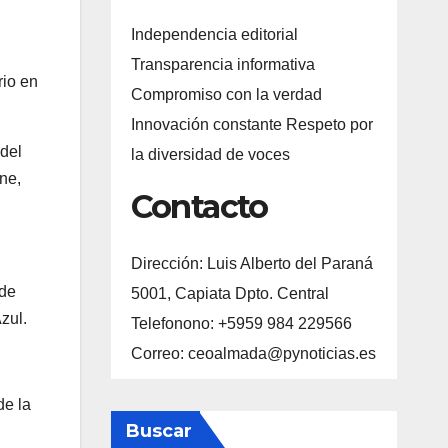
Independencia editorial
Transparencia informativa
rio en
Compromiso con la verdad
Innovación constante Respeto por
 del
la diversidad de voces
ine,
Contacto
Dirección: Luis Alberto del Paraná
 de
5001, Capiata Dpto. Central
zul.
Telefonono: +5959 984 229566
Correo: ceoalmada@pynoticias.es
de la
Buscar