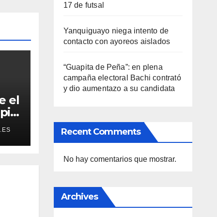
17 de futsal
Yanquiguayo niega intento de
contacto con ayoreos aislados
“Guapita de Peña”: en plena
campaña electoral Bachi contrató
y dio aumentazo a su candidata
e el
pia:
 hoy
.ES
Recent Comments
o”
No hay comentarios que mostrar.
Archives