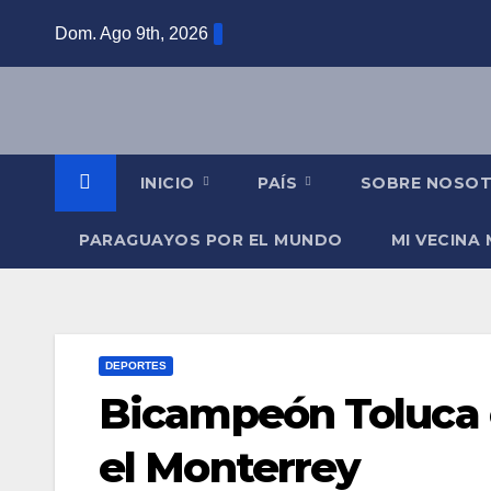
Saltar
Dom. Ago 9th, 2026
al
contenido
INICIO
PAÍS
SOBRE NOSO
PARAGUAYOS POR EL MUNDO
MI VECINA
DEPORTES
Bicampeón Toluca e
el Monterrey