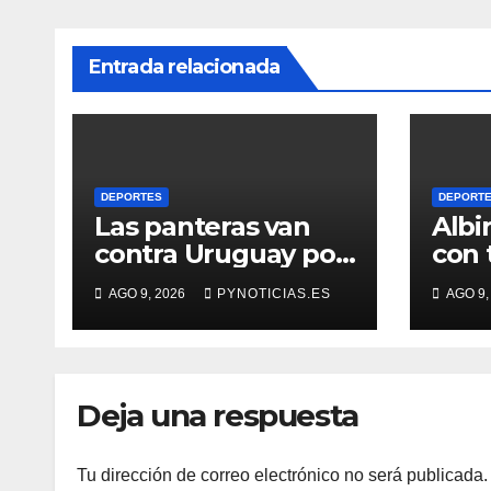
Entrada relacionada
DEPORTES
DEPORT
Las panteras van
Albi
contra Uruguay por
con 
el quinto lugar del
Urug
AGO 9, 2026
PYNOTICIAS.ES
AGO 9,
Sudamericano de
Amér
basquet
futs
Deja una respuesta
Tu dirección de correo electrónico no será publicada.