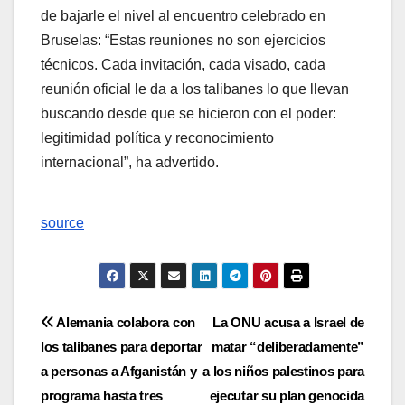
de bajarle el nivel al encuentro celebrado en
Bruselas: “Estas reuniones no son ejercicios
técnicos. Cada invitación, cada visado, cada
reunión oficial le da a los talibanes lo que llevan
buscando desde que se hicieron con el poder:
legitimidad política y reconocimiento
internacional”, ha advertido.
source
Navegación
Alemania colabora con
La ONU acusa a Israel de
los talibanes para deportar
matar “deliberadamente”
de
a personas a Afganistán y
a los niños palestinos para
entradas
programa hasta tres
ejecutar su plan genocida