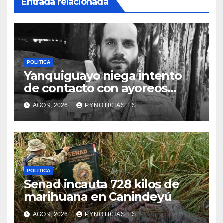
Entrada relacionada
POLITICA
Yanquiguayo niega intento
de contacto con ayoreos
aislados
AGO 9, 2026
PYNOTICIAS.ES
POLITICA
Senad incauta 728 kilos de
marihuana en Canindeyú
AGO 9, 2026
PYNOTICIAS.ES