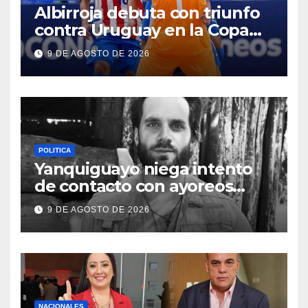
Albirroja debuta con triunfo
contra Uruguay en la Copa
América Sub 17 de futsal
9 DE AGOSTO DE 2026
POLITICA
Yanquiguayo niega intento
de contacto con ayoreos
aislados
9 DE AGOSTO DE 2026
NACIONALES