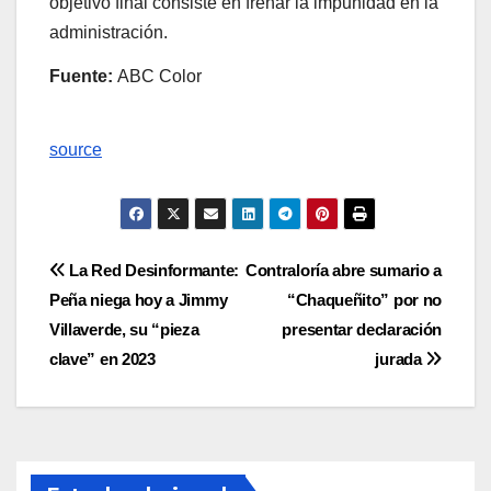
objetivo final consiste en frenar la impunidad en la
administración.
Fuente:
ABC Color
source
Navegación
La Red Desinformante:
Contraloría abre sumario a
Peña niega hoy a Jimmy
“Chaqueñito” por no
de
Villaverde, su “pieza
presentar declaración
entradas
clave” en 2023
jurada