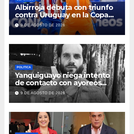
Albirroja debuta con triunfo
contra Uruguay en la Copa
América Sub 17 de futsal
9 DE AGOSTO DE 2026
POLITICA
Yanquiguayo niega intento
de contacto con ayoreos
aislados
9 DE AGOSTO DE 2026