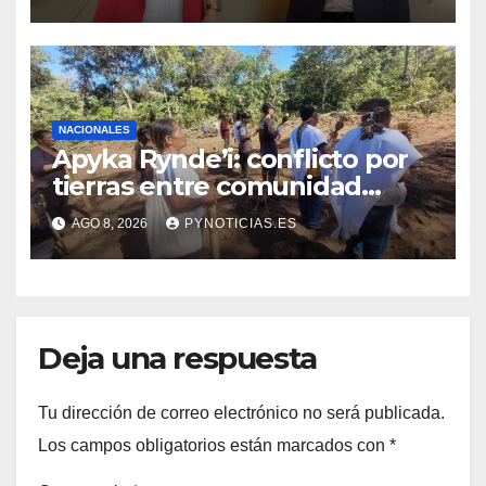
su candidata
NACIONALES
Apyka Rynde’i: conflicto por
tierras entre comunidad
indígena y un estanciero
AGO 8, 2026
PYNOTICIAS.ES
brasileño en Amambay
Deja una respuesta
Tu dirección de correo electrónico no será publicada.
Los campos obligatorios están marcados con
*