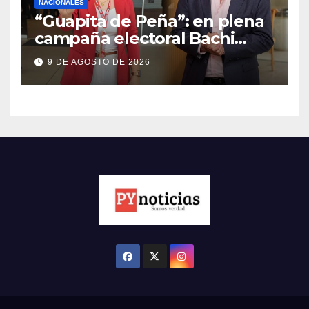
NACIONALES
“Guapita de Peña”: en plena
campaña electoral Bachi
contrató y dio aumentazo a
9 DE AGOSTO DE 2026
su candidata