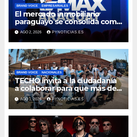
BRAND VOICE
EMPRESARIALES
El mercado inmobiliario
paraguayo se consolida como
destino de inversión regional,
AGO 2, 2026
PYNOTICIAS.ES
concluyen en Convención
REMAX
BRAND VOICE
NACIONALES
TECHO invita a la ciudadanía
a colaborar para que más de
500 familias puedan “Salir de
AGO 1, 2026
PYNOTICIAS.ES
la Tierra”