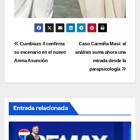
Navegación
Cumbiazo 4 confirma
Caso Carmiña Masi: el
su escenario en el nuevo
análisis suma ahora una
de
Arena Asunción
mirada desde la
entradas
parapsicología
Entrada relacionada