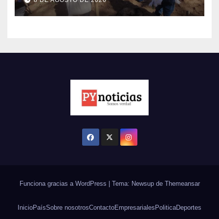
brasileño en Amambay
Funciona gracias a WordPress
|
Tema: Newsup de
Themeansar
Inicio
País
Sobre nosotros
Contacto
Empresariales
Politica
Deportes