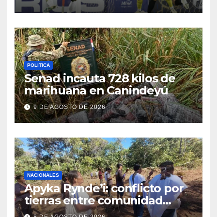
eso”
POLITICA
Senad incauta 728 kilos de
marihuana en Canindeyú
9 DE AGOSTO DE 2026
NACIONALES
Apyka Rynde’i: conflicto por
tierras entre comunidad
indígena y un estanciero
8 DE AGOSTO DE 2026