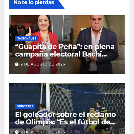
No te lo pierdas
NACIONALES
“Guapita de Peña”: en plena
campaña electoral Bachi
contrató y dio aumentazo a
9 DE AGOSTO DE 2026
su candidata
DEPORTES
El goleador sobre el reclamo
de Olimpia: “Es el fútbol de
hoy y hay que adaptarnos a
9 DE AGOSTO DE 2026