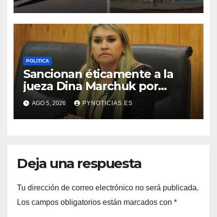
POLITICA
Sancionan éticamente a la
jueza Dina Marchuk por
publicar “Sin lloro”
AGO 5, 2026
PYNOTICIAS.ES
Deja una respuesta
Tu dirección de correo electrónico no será publicada.
Los campos obligatorios están marcados con
*