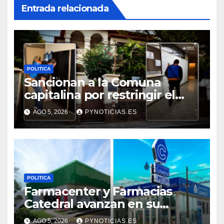
Entrada relacionada
POLITICA
Sancionan a la Comuna
capitalina por restringir el
control de plagas
AGO 5, 2026
PYNOTICIAS.ES
POLITICA
Farmacenter y Farmacias
Catedral avanzan en su
proceso de fusión
AGO 5, 2026
PYNOTICIAS.ES