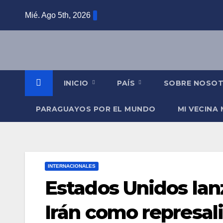
Saltar
Mié. Ago 5th, 2026
al
contenido
INICIO
PAÍS
SOBRE NOSO
PARAGUAYOS POR EL MUNDO
MI VECINA
INTERNACIONALES
Estados Unidos lan
Irán como represali