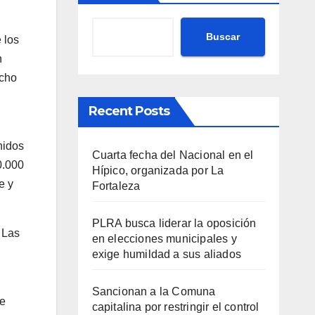
Buscar
 los
n
echo
Recent Posts
nidos
Cuarta fecha del Nacional en el
0.000
Hípico, organizada por La
e y
Fortaleza
PLRA busca liderar la oposición
. Las
en elecciones municipales y
exige humildad a sus aliados
Sancionan a la Comuna
te
capitalina por restringir el control