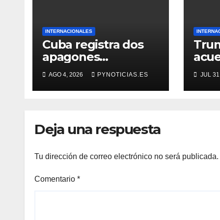
INTERNACIONALES
INTERNA
Cuba registra dos
Tru
apagones
acue
nacionales en
desa
AGO 4, 2026
PYNOTICIAS.ES
JUL 31
menos de 24 horas
Ham
Deja una respuesta
Tu dirección de correo electrónico no será publicada.
Comentario
*