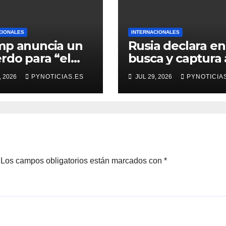
CIONALES
INTERNACIONALES
mp anuncia un
Rusia declara en
rdo para “el
busca y captura 
rme total” de
Pável Durov,
, 2026
PYNOTICIAS.ES
JUL 29, 2026
PYNOTICIA
ás
fundador de
Telegram, por
“colaborar con
actividad terrori
Los campos obligatorios están marcados con
*