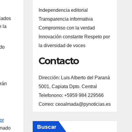
Independencia editorial
ulados
Transparencia informativa
e la
Compromiso con la verdad
Innovación constante Respeto por
la diversidad de voces
ado
Contacto
Dirección: Luis Alberto del Paraná
drán
5001, Capiata Dpto. Central
Telefonono: +5959 984 229566
Correo: ceoalmada@pynoticias.es
or
Buscar
rmado