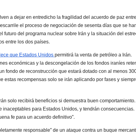
ven a dejar en entredicho la fragilidad del acuerdo de paz entre
descarrile el proceso de negociación de sesenta días que se ha
el futuro del programa nuclear sobre Irán y la situación del estr
s entre los dos países.
blece que Estados Unidos
permitirá la venta de petróleo a Irán.
nes económicas y la descongelación de los fondos iraníes rete
 un fondo de reconstrucción que estará dotado con al menos 30
ue estas recompensas solo se irán aplicando por fases y siempr
 “Irán solo recibirá beneficios si demuestra buen comportamiento
e inaceptables para Estados Unidos, y tendrán consecuencias.
na fe para un acuerdo definitivo”.
mpletamente responsable” de un ataque contra un buque mercan