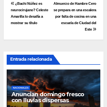
Navegación
¿Bachi Núñez es
Almuerzo de Hambre Cero
neurocirujano? Celeste
se prepara en una escalera
de
Amarilla lo desafía a
por falta de cocina en una
entradas
mostrar su título
escuela de Ciudad del
Este
Entrada relacionada
NACIONALES
Anuncian domingo fresco
con lluvias dispersas