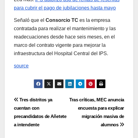
para cubrir el pago de jubilaciones hasta mayo
Señaló que el
Consorcio TC
es la empresa
contratada para realizar el mantenimiento y las
readecuaciones desde hace seis meses, en el
marco del contrato vigente para mejorar la
infraestructura del Hospital Central del IPS.
source
Navegación
Tres distritos ya
Tras críticas, MEC anuncia
cuentan con
encuesta para explicar
de
precandidatos de Añetete
migración masiva de
entradas
a intendente
alumnos