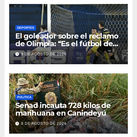
DEPORTES
El goleador sobre el reclamo
de Olimpia: “Es el fútbol de
hoy y hay que adaptarnos a
9 DE AGOSTO DE 2026
eso”
POLITICA
Senad incauta 728 kilos de
marihuana en Canindeyú
9 DE AGOSTO DE 2026