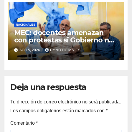
NACIONALES
MEC: docentes amenazan
con protestas si Gobierno no
sube cupo de jubilaciones
AGO 5, 2026
PYNOTICIAS.ES
Deja una respuesta
Tu dirección de correo electrónico no será publicada.
Los campos obligatorios están marcados con
*
Comentario
*