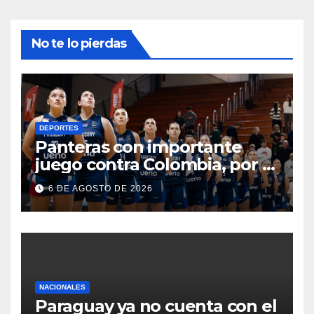
No te lo pierdas
DEPORTES
Panteras con importante
juego contra Colombia, por el
Sudamericano de básquet
6 DE AGOSTO DE 2026
NACIONALES
Paraguay ya no cuenta con el