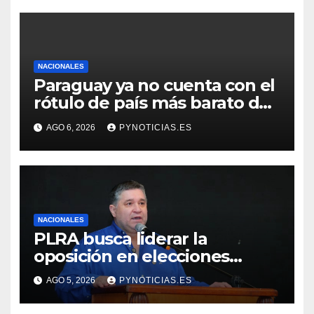
NACIONALES
Paraguay ya no cuenta con el
rótulo de país más barato de
Sudamérica
AGO 6, 2026
PYNOTICIAS.ES
NACIONALES
PLRA busca liderar la
oposición en elecciones
municipales y exige humildad
AGO 5, 2026
PYNOTICIAS.ES
a sus aliados