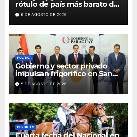
rótulo de país más barato de
Sudamérica
6 DE AGOSTO DE 2026
POLITICA
Gobierno y sector privado
impulsan frigorífico en San
Pedro
5 DE AGOSTO DE 2026
DEPORTES
Cuarta fecha del Nacional en