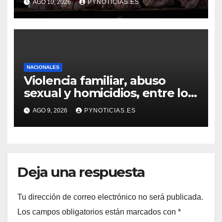
AGO 10, 2026
PYNOTICIAS.ES
homenaje a Luis Alberto del
Paraná
NACIONALES
Violencia familiar, abuso
sexual y homicidios, entre los
delitos que más afectan a
AGO 9, 2026
PYNOTICIAS.ES
comunidades indígenas
Deja una respuesta
Tu dirección de correo electrónico no será publicada.
Los campos obligatorios están marcados con
*