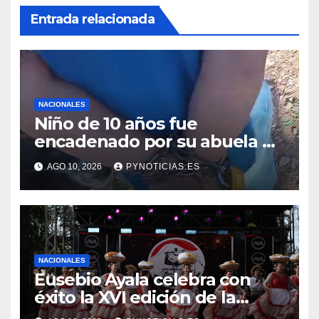
Entrada relacionada
NACIONALES
Niño de 10 años fue
encadenado por su abuela en
Zeballos Cue, según
AGO 10, 2026
PYNOTICIAS.ES
denuncia
NACIONALES
Eusebio Ayala celebra con
éxito la XVI edición de la
Fiesta Nacional del Chipá en