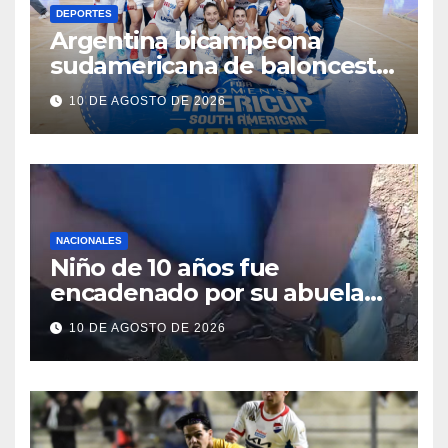
DEPORTES
Argentina bicampeona
sudamericana de baloncesto,
Paraguay en quinto lugar
10 DE AGOSTO DE 2026
NACIONALES
Niño de 10 años fue
encadenado por su abuela
en Zeballos Cue, según
10 DE AGOSTO DE 2026
denuncia