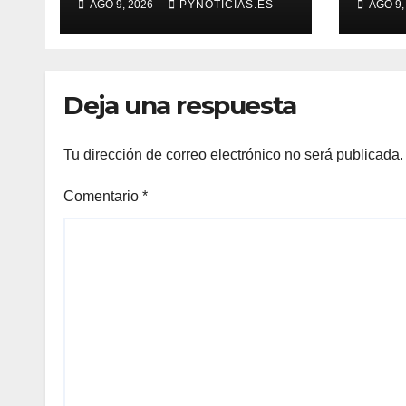
AGO 9, 2026
PYNOTICIAS.ES
AGO 9,
nucleares dentro
cont
de 5 años
aume
cand
Deja una respuesta
Tu dirección de correo electrónico no será publicada.
Comentario
*