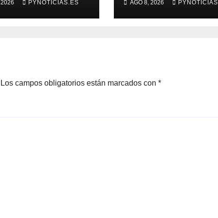
 2026
PYNOTICIAS.ES
AGO 8, 2026
PYNOTICIAS
rató y dio
indígena y un
ntazo a su
estanciero
idata
brasileño en
Amambay
Los campos obligatorios están marcados con
*