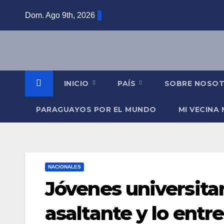
Saltar
Dom. Ago 9th, 2026
al
contenido
INICIO
PAÍS
SOBRE NOSO
PARAGUAYOS POR EL MUNDO
MI VECINA
NACIONALES
Jóvenes universita
asaltante y lo entre