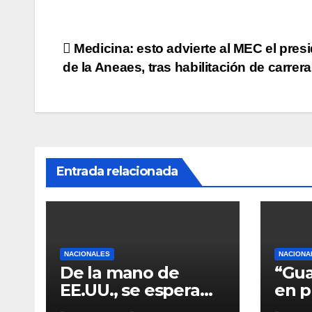
Navegación
Medicina: esto advierte al MEC el pres
de la Aneaes, tras habilitación de carrer
de
entradas
Entrada relacionada
NACIONALES
NACIONA
De la mano de
“Gua
EE.UU., se espera
en 
tener reactores
elec