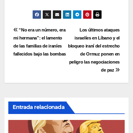
Navegación
“No era un número, era
Los últimos ataques
mi hermana”: el lamento
israelíes en Líbano y el
de
de las familias de iraníes
bloqueo iraní del estrecho
entradas
fallecidos bajo las bombas
de Ormuz ponen en
peligro las negociaciones
de paz
Entrada relacionada