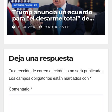
INTERNACIONALES
Trump anuncia un acuerdo
para “el desarme total” de
Hamás
JUL 31, 2026
PYNOTICIAS.ES
Deja una respuesta
Tu dirección de correo electrónico no será publicada.
Los campos obligatorios están marcados con
*
Comentario
*