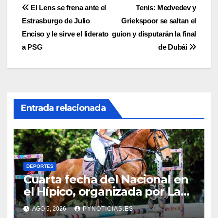
Navegación
El Lens se frena ante el
Tenis: Medvedev y
Estrasburgo de Julio
Griekspoor se saltan el
de
Enciso y le sirve el liderato
guion y disputarán la final
entradas
a PSG
de Dubái
Entrada relacionada
DEPORTES
Cuarta fecha del Nacional en
el Hípico, organizada por La
Fortaleza
AGO 5, 2026
PYNOTICIAS.ES