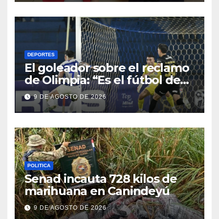
DEPORTES
El goleador sobre el reclamo
de Olimpia: “Es el fútbol de
hoy y hay que adaptarnos a
9 DE AGOSTO DE 2026
eso”
POLITICA
Senad incauta 728 kilos de
marihuana en Canindeyú
9 DE AGOSTO DE 2026