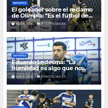
DEPORTES
El goleador sobre el reclamo
de Olimpia: “Es el fútbol de
hoy y hay que adaptarnos a
AGO 9, 2026
PYNOTICIAS.ES
eso”
DEPORTES
Eduardo Ledesma: “La
humildad es algo que no
tenemos que perder”
AGO 8, 2026
PYNOTICIAS.ES