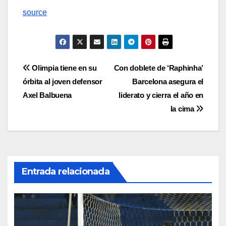
source
Navegación
Olimpia tiene en su
Con doblete de ‘Raphinha’
órbita al joven defensor
Barcelona asegura el
de
Axel Balbuena
liderato y cierra el año en
entradas
la cima
Entrada relacionada