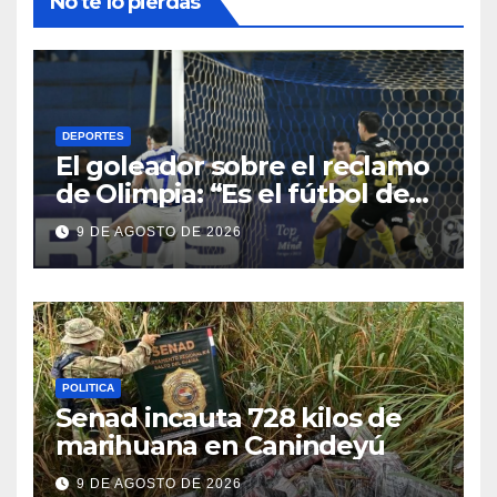
No te lo pierdas
DEPORTES
El goleador sobre el reclamo
de Olimpia: “Es el fútbol de
hoy y hay que adaptarnos a
9 DE AGOSTO DE 2026
eso”
POLITICA
Senad incauta 728 kilos de
marihuana en Canindeyú
9 DE AGOSTO DE 2026