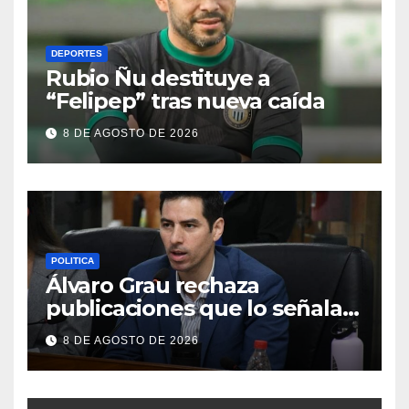
DEPORTES
Rubio Ñu destituye a
“Felipep” tras nueva caída
8 DE AGOSTO DE 2026
POLITICA
Álvaro Grau rechaza
publicaciones que lo señalan
como “lobbista”
8 DE AGOSTO DE 2026