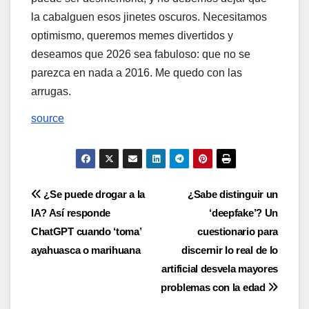
la cabalguen esos jinetes oscuros. Necesitamos
optimismo, queremos memes divertidos y
deseamos que 2026 sea fabuloso: que no se
parezca en nada a 2016. Me quedo con las
arrugas.
source
Navegación
¿Se puede drogar a la
¿Sabe distinguir un
IA? Así responde
‘deepfake’? Un
de
ChatGPT cuando ‘toma’
cuestionario para
entradas
ayahuasca o marihuana
discernir lo real de lo
artificial desvela mayores
problemas con la edad