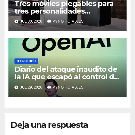
Tres móviles plegables para
tres personalidades
diferentes
JUL 30, 2026
PYNOTICIAS.ES
TECNOLOGÍA
Diario del ataque inaudito de
la IA que escapó al control de
OpenAI: “Su resiliencia no era
JUL 29, 2026
PYNOTICIAS.ES
la típica de un humano”
Deja una respuesta