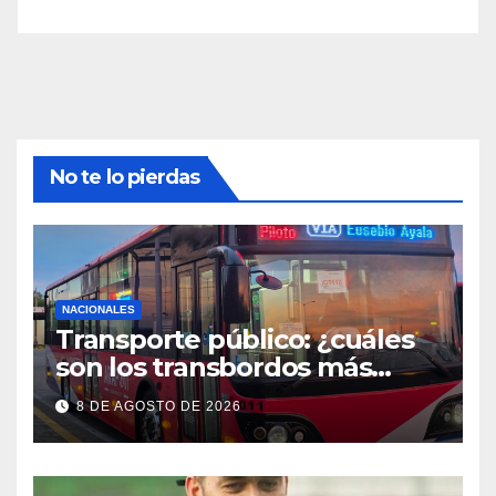
No te lo pierdas
NACIONALES
Transporte público: ¿cuáles
son los transbordos más
utilizados y cuánto se puede
8 DE AGOSTO DE 2026
ahorrar?