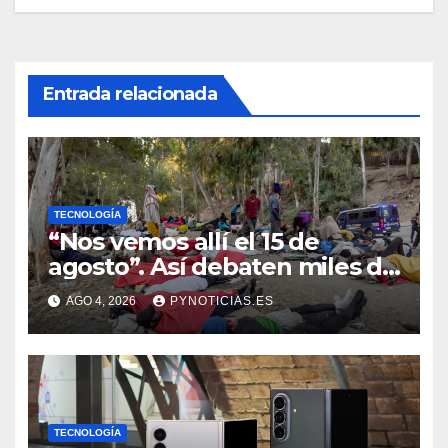
Entrada relacionada
TECNOLOGÍA
“Nos vemos allí el 15 de
agosto”. Así debaten miles de
marroquíes en Facebook y
AGO 4, 2026
PYNOTICIAS.ES
WhatsApp si habrá una
nueva entrada masiva a Ceuta
TECNOLOGÍA