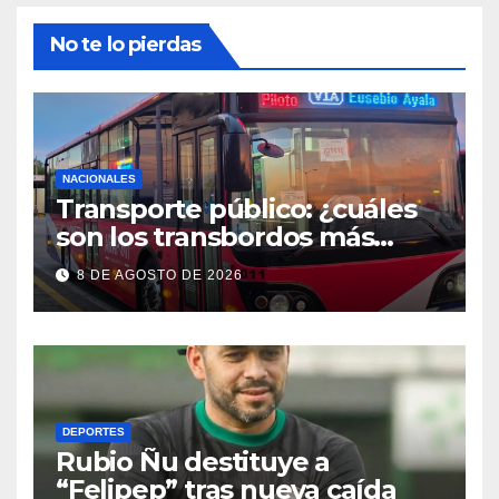
No te lo pierdas
NACIONALES
Transporte público: ¿cuáles
son los transbordos más
utilizados y cuánto se puede
8 DE AGOSTO DE 2026
ahorrar?
DEPORTES
Rubio Ñu destituye a
“Felipep” tras nueva caída