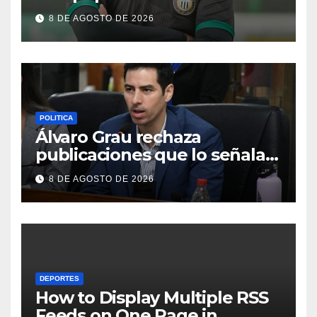
8 DE AGOSTO DE 2026
POLITICA
Álvaro Grau rechaza
publicaciones que lo señalan
como “lobbista”
8 DE AGOSTO DE 2026
DEPORTES
How to Display Multiple RSS
Feeds on One Page in