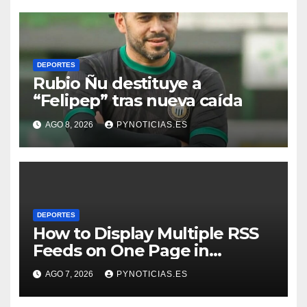
DEPORTES
Rubio Ñu destituye a
“Felipep” tras nueva caída
AGO 8, 2026
PYNOTICIAS.ES
DEPORTES
How to Display Multiple RSS
Feeds on One Page in
WordPress
AGO 7, 2026
PYNOTICIAS.ES