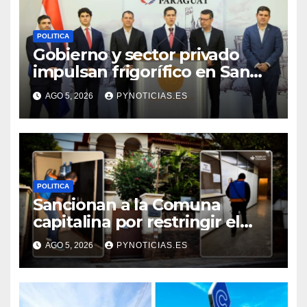
POLITICA
Gobierno y sector privado
impulsan frigorífico en San
Pedro
AGO 5, 2026
PYNOTICIAS.ES
POLITICA
Sancionan a la Comuna
capitalina por restringir el
control de plagas
AGO 5, 2026
PYNOTICIAS.ES