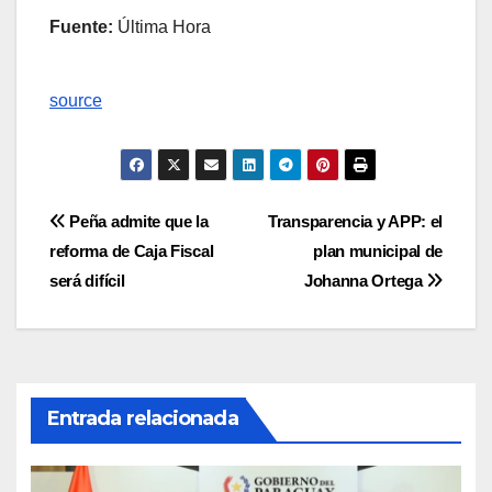
Fuente:
Última Hora
source
Navegación
Peña admite que la
Transparencia y APP: el
reforma de Caja Fiscal
plan municipal de
de
será difícil
Johanna Ortega
entradas
Entrada relacionada