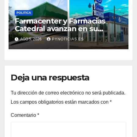
POLITICA
Farmacenter y Farmacias
Catedral avanzan en su
proceso de fusión
AGO 5, 2026
PYNOTICIAS.ES
Deja una respuesta
Tu dirección de correo electrónico no será publicada.
Los campos obligatorios están marcados con
*
Comentario
*