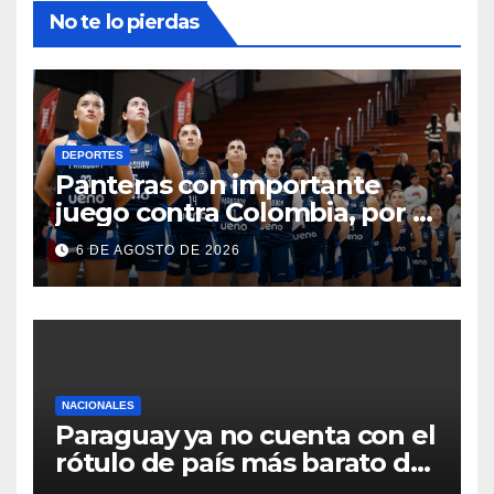
No te lo pierdas
DEPORTES
Panteras con importante
juego contra Colombia, por el
Sudamericano de básquet
6 DE AGOSTO DE 2026
NACIONALES
Paraguay ya no cuenta con el
rótulo de país más barato de
Sudamérica