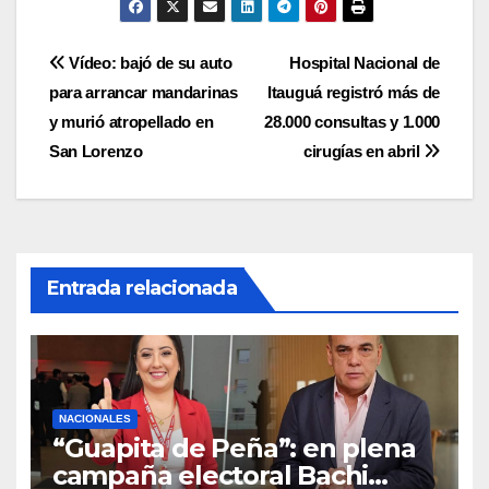
Navegación
Vídeo: bajó de su auto
Hospital Nacional de
para arrancar mandarinas
Itauguá registró más de
de
y murió atropellado en
28.000 consultas y 1.000
entradas
San Lorenzo
cirugías en abril
Entrada relacionada
NACIONALES
“Guapita de Peña”: en plena
campaña electoral Bachi