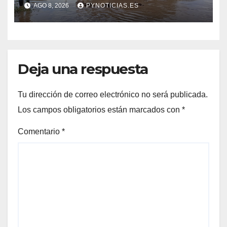
en zonas ribereñas
AGO 8, 2026
PYNOTICIAS.ES
Deja una respuesta
Tu dirección de correo electrónico no será publicada.
Los campos obligatorios están marcados con
*
Comentario
*