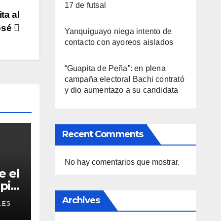
17 de futsal
ta al
osé
Yanquiguayo niega intento de
contacto con ayoreos aislados
“Guapita de Peña”: en plena
campaña electoral Bachi contrató
y dio aumentazo a su candidata
Recent Comments
No hay comentarios que mostrar.
e el
pia:
 hoy
Archives
.ES