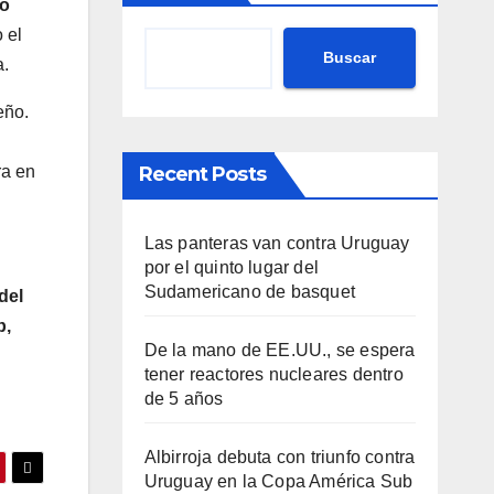
o
 el
Buscar
a.
eño.
ra en
Recent Posts
Las panteras van contra Uruguay
por el quinto lugar del
Sudamericano de basquet
del
b,
De la mano de EE.UU., se espera
tener reactores nucleares dentro
de 5 años
Albirroja debuta con triunfo contra
Uruguay en la Copa América Sub