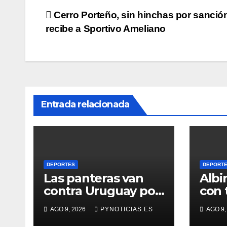
Navegación
Cerro Porteño, sin hinchas por sanció
recibe a Sportivo Ameliano
de
entradas
Entrada relacionada
DEPORTES
DEPORT
Las panteras van
Albi
contra Uruguay por
con 
el quinto lugar del
Urug
AGO 9, 2026
PYNOTICIAS.ES
AGO 9,
Sudamericano de
Amér