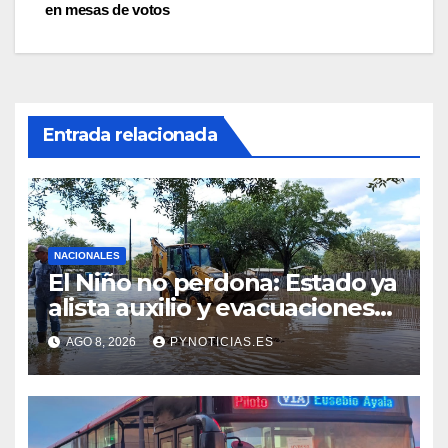
entradas
en mesas de votos
Entrada relacionada
NACIONALES
El Niño no perdona: Estado ya
alista auxilio y evacuaciones
en zonas ribereñas
AGO 8, 2026
PYNOTICIAS.ES