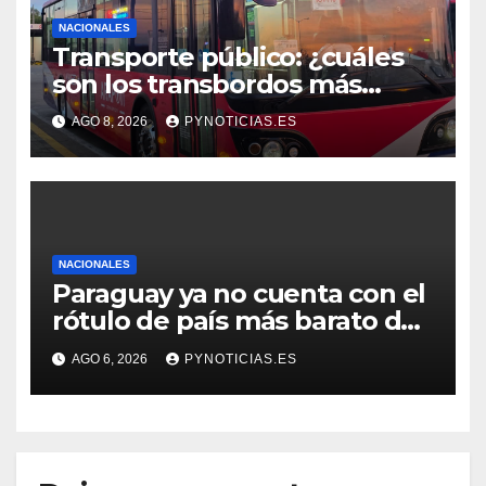
NACIONALES
Transporte público: ¿cuáles
son los transbordos más
utilizados y cuánto se puede
AGO 8, 2026
PYNOTICIAS.ES
ahorrar?
NACIONALES
Paraguay ya no cuenta con el
rótulo de país más barato de
Sudamérica
AGO 6, 2026
PYNOTICIAS.ES