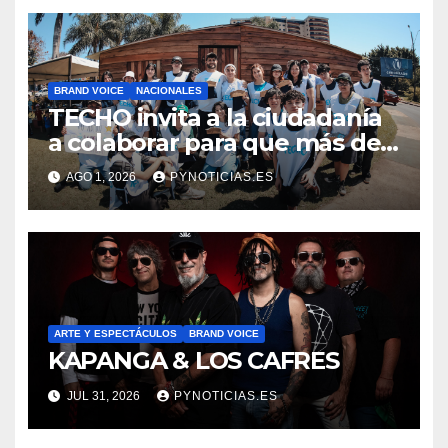
BRAND VOICE
NACIONALES
TECHO invita a la ciudadanía
a colaborar para que más de
500 familias puedan “Salir de
AGO 1, 2026
PYNOTICIAS.ES
la Tierra”
ARTE Y ESPECTÁCULOS
BRAND VOICE
KAPANGA & LOS CAFRES
JUL 31, 2026
PYNOTICIAS.ES