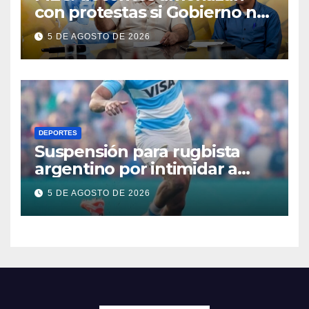
con protestas si Gobierno no
sube cupo de jubilaciones
5 DE AGOSTO DE 2026
DEPORTES
Suspensión para rugbista
argentino por intimidar a
árbitro
5 DE AGOSTO DE 2026