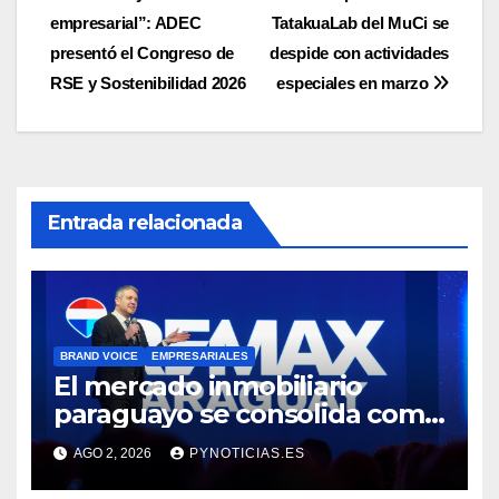
empresarial”: ADEC
TatakuaLab del MuCi se
de
presentó el Congreso de
despide con actividades
entradas
RSE y Sostenibilidad 2026
especiales en marzo
Entrada relacionada
BRAND VOICE
EMPRESARIALES
El mercado inmobiliario
paraguayo se consolida como
destino de inversión regional,
AGO 2, 2026
PYNOTICIAS.ES
concluyen en Convención
REMAX