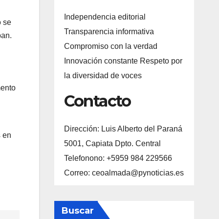
Independencia editorial
o se
Transparencia informativa
ban.
Compromiso con la verdad
Innovación constante Respeto por
la diversidad de voces
mento
Contacto
Dirección: Luis Alberto del Paraná
s en
5001, Capiata Dpto. Central
Telefonono: +5959 984 229566
Correo: ceoalmada@pynoticias.es
Buscar