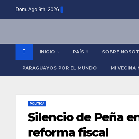
Saltar
Dom. Ago 9th, 2026
al
contenido
INICIO
PAÍS
SOBRE NOSO
PARAGUAYOS POR EL MUNDO
MI VECINA
POLITICA
Silencio de Peña en
reforma fiscal