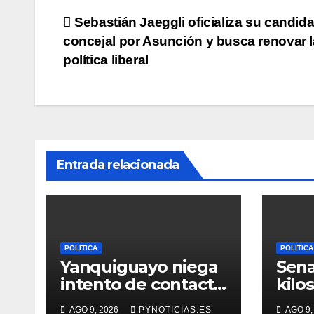
Navegación
Sebastián Jaeggli oficializa su candida
concejal por Asunción y busca renovar l
de
política liberal
entradas
Entrada relacionada
POLITICA
POLITICA
Yanquiguayo niega
Sena
intento de contacto
kilo
con ayoreos
en 
AGO 9, 2026
PYNOTICIAS.ES
AGO 9,