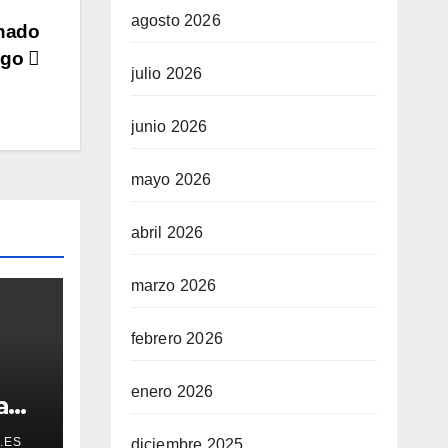
agosto 2026
enado
logo
julio 2026
junio 2026
mayo 2026
abril 2026
marzo 2026
febrero 2026
enero 2026
a
cto
.ES
diciembre 2025