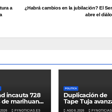
tura a
¿Habrá cambios en la jubilación? El S
a
abre el diá
POLITICA
d incauta 728
Duplicación de
s de marihuana
Tape Tuja avanz
Canindeyú
con nuevo viadu
 2026
PYNOTICIAS.ES
AGO 8, 2026
PYNOTICIAS