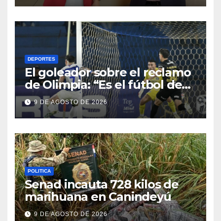
DEPORTES
El goleador sobre el reclamo
de Olimpia: “Es el fútbol de
hoy y hay que adaptarnos a
9 DE AGOSTO DE 2026
eso”
POLITICA
Senad incauta 728 kilos de
marihuana en Canindeyú
9 DE AGOSTO DE 2026