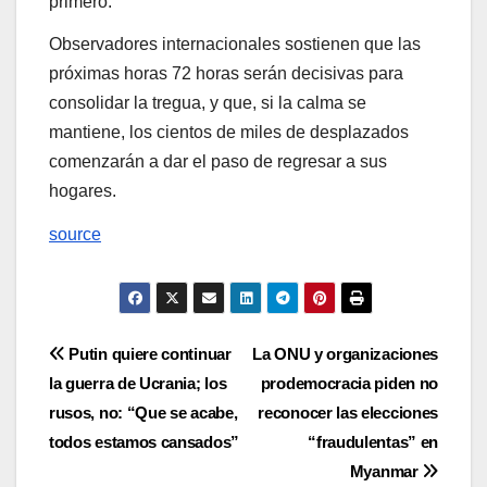
primero.
Observadores internacionales sostienen que las
próximas horas 72 horas serán decisivas para
consolidar la tregua, y que, si la calma se
mantiene, los cientos de miles de desplazados
comenzarán a dar el paso de regresar a sus
hogares.
source
Navegación
Putin quiere continuar
La ONU y organizaciones
la guerra de Ucrania; los
prodemocracia piden no
de
rusos, no: “Que se acabe,
reconocer las elecciones
entradas
todos estamos cansados”
“fraudulentas” en
Myanmar