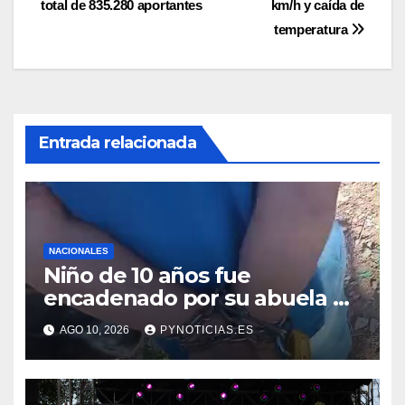
total de 835.280 aportantes
km/h y caída de
entradas
temperatura
Entrada relacionada
NACIONALES
Niño de 10 años fue
encadenado por su abuela en
Zeballos Cue, según
AGO 10, 2026
PYNOTICIAS.ES
denuncia