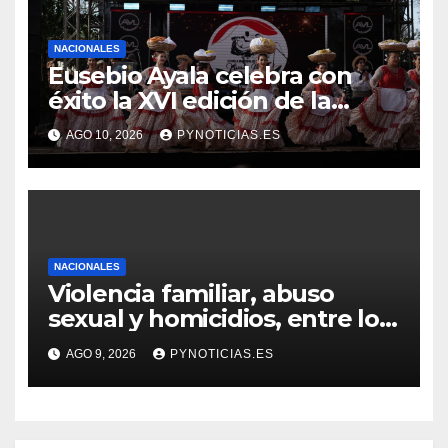
NACIONALES
Eusebio Ayala celebra con
éxito la XVI edición de la
Fiesta Nacional del Chipá en
AGO 10, 2026
PYNOTICIAS.ES
homenaje a Luis Alberto del
Paraná
NACIONALES
Violencia familiar, abuso
sexual y homicidios, entre los
delitos que más afectan a
AGO 9, 2026
PYNOTICIAS.ES
comunidades indígenas