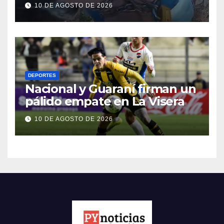
en Zeballos Cue, según
10 DE AGOSTO DE 2026
denuncia
DEPORTES
Nacional y Guaraní firman un
pálido empate en La Visera
10 DE AGOSTO DE 2026