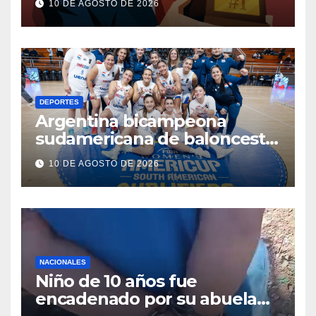
10 DE AGOSTO DE 2026
DEPORTES
Argentina bicampeona
sudamericana de baloncesto,
Paraguay en quinto lugar
10 DE AGOSTO DE 2026
NACIONALES
Niño de 10 años fue
encadenado por su abuela