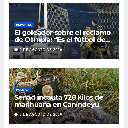
DEPORTES
El goleador sobre el reclamo
de Olimpia: “Es el fútbol de
hoy y hay que adaptarnos a
9 DE AGOSTO DE 2026
eso”
POLITICA
Senad incauta 728 kilos de
marihuana en Canindeyú
9 DE AGOSTO DE 2026