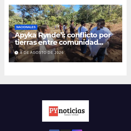
NACIONALES
Apyka Rynde’i: conflicto por
tierras entre comunidad
indígena y un estanciero
8 DE AGOSTO DE 2026
brasileño en Amambay