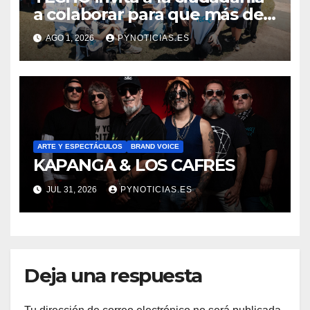
a colaborar para que más de
500 familias puedan “Salir de
AGO 1, 2026
PYNOTICIAS.ES
la Tierra”
ARTE Y ESPECTÁCULOS
BRAND VOICE
KAPANGA & LOS CAFRES
JUL 31, 2026
PYNOTICIAS.ES
Deja una respuesta