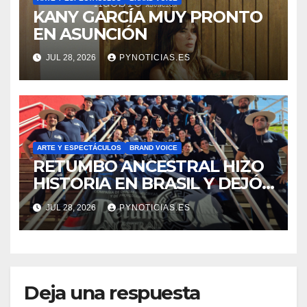
KANY GARCÍA MUY PRONTO
EN ASUNCIÓN
JUL 28, 2026
PYNOTICIAS.ES
ARTE Y ESPECTÁCULOS
BRAND VOICE
RETUMBO ANCESTRAL HIZO
HISTORIA EN BRASIL Y DEJÓ
EN ALTO AL PARAGUAY
JUL 28, 2026
PYNOTICIAS.ES
Deja una respuesta