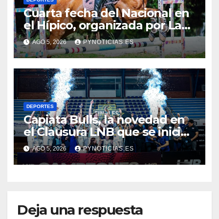
Cuarta fecha del Nacional en
el Hípico, organizada por La
Fortaleza
AGO 5, 2026
PYNOTICIAS.ES
DEPORTES
Capiata Bulls, la novedad en
el Clausura LNB que se inicia
este jueves
AGO 5, 2026
PYNOTICIAS.ES
Deja una respuesta