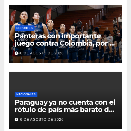
DEPORTES
Panteras con importante
juego contra Colombia, por el
Sudamericano de básquet
6 DE AGOSTO DE 2026
NACIONALES
Paraguay ya no cuenta con el
rótulo de país más barato de
Sudamérica
6 DE AGOSTO DE 2026