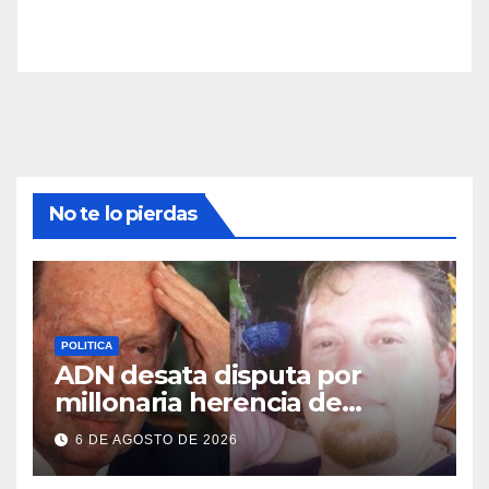
No te lo pierdas
POLITICA
ADN desata disputa por
millonaria herencia de
Stroessner
6 DE AGOSTO DE 2026