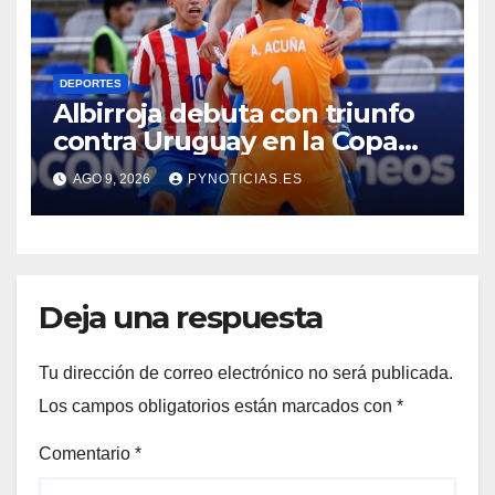
DEPORTES
Albirroja debuta con triunfo
contra Uruguay en la Copa
América Sub 17 de futsal
AGO 9, 2026
PYNOTICIAS.ES
Deja una respuesta
Tu dirección de correo electrónico no será publicada.
Los campos obligatorios están marcados con
*
Comentario
*