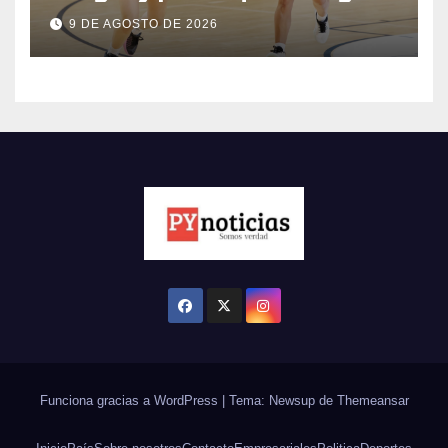
del Sudamericano de
9 DE AGOSTO DE 2026
basquet
Funciona gracias a WordPress
|
Tema: Newsup de
Themeansar