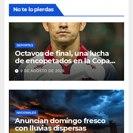
No te lo pierdas
DEPORTES
Octavos de final, una lucha
de encopetados en la Copa
Libertadores
9 DE AGOSTO DE 2026
NACIONALES
Anuncian domingo fresco
con lluvias dispersas