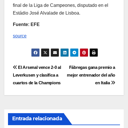
final de la Liga de Campeones, disputado en el
Estádio José Alvalade de Lisboa.
Fuente: EFE
source
Navegación
El Arsenal vence 2-0 al
Fábregas gana premio a
Leverkusen y clasifica a
mejor entrenador del año
de
cuartos de la Champions
en Italia
entradas
Entrada relacionada