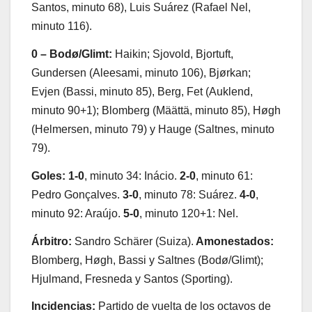
Santos, minuto 68), Luis Suárez (Rafael Nel,
minuto 116).
0 – Bodø/Glimt:
Haikin; Sjovold, Bjortuft,
Gundersen (Aleesami, minuto 106), Bjørkan;
Evjen (Bassi, minuto 85), Berg, Fet (Auklend,
minuto 90+1); Blomberg (Määttä, minuto 85), Høgh
(Helmersen, minuto 79) y Hauge (Saltnes, minuto
79).
Goles: 1-0
, minuto 34: Inácio.
2-0
, minuto 61:
Pedro Gonçalves.
3-0
, minuto 78: Suárez.
4-0
,
minuto 92: Araújo.
5-0
, minuto 120+1: Nel.
Árbitro:
Sandro Schärer (Suiza).
Amonestados:
Blomberg, Høgh, Bassi y Saltnes (Bodø/Glimt);
Hjulmand, Fresneda y Santos (Sporting).
Incidencias:
Partido de vuelta de los octavos de