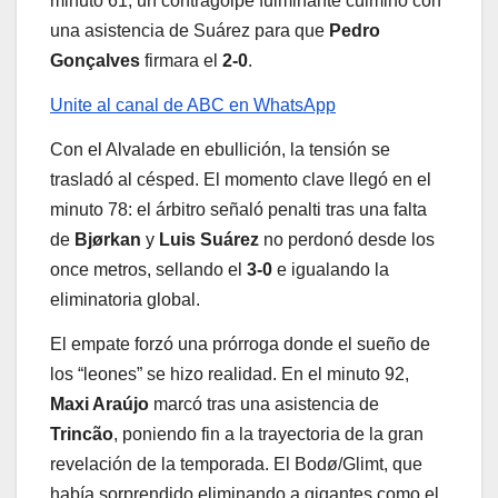
minuto 61, un contragolpe fulminante culminó con
una asistencia de Suárez para que
Pedro
Gonçalves
firmara el
2-0
.
Unite al canal de ABC en WhatsApp
Con el Alvalade en ebullición, la tensión se
trasladó al césped. El momento clave llegó en el
minuto 78: el árbitro señaló penalti tras una falta
de
Bjørkan
y
Luis Suárez
no perdonó desde los
once metros, sellando el
3-0
e igualando la
eliminatoria global.
El empate forzó una prórroga donde el sueño de
los “leones” se hizo realidad. En el minuto 92,
Maxi Araújo
marcó tras una asistencia de
Trincão
, poniendo fin a la trayectoria de la gran
revelación de la temporada. El Bodø/Glimt, que
había sorprendido eliminando a gigantes como el