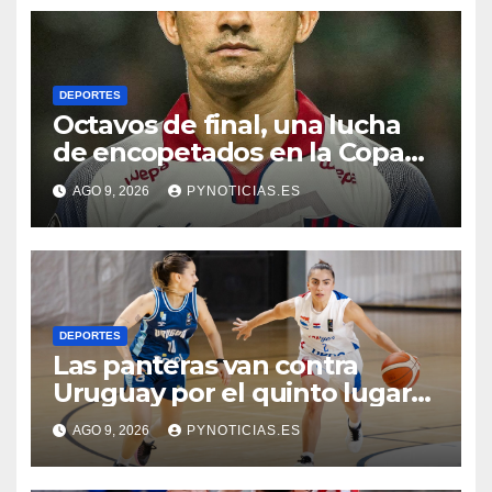
DEPORTES
Octavos de final, una lucha
de encopetados en la Copa
Libertadores
AGO 9, 2026
PYNOTICIAS.ES
DEPORTES
Las panteras van contra
Uruguay por el quinto lugar
del Sudamericano de
AGO 9, 2026
PYNOTICIAS.ES
basquet