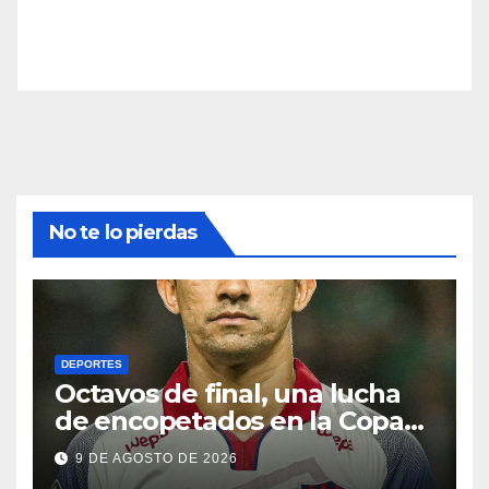
No te lo pierdas
DEPORTES
Octavos de final, una lucha
de encopetados en la Copa
Libertadores
9 DE AGOSTO DE 2026