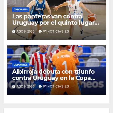
DEPORTES
Las panteras van contra
Uruguay por el quinto lugar
del Sudamericano de
AGO 9, 2026
PYNOTICIAS.ES
basquet
DEPORTES
Albirroja debuta con triunfo
contra Uruguay en la Copa
América Sub 17 de futsal
AGO 9, 2026
PYNOTICIAS.ES