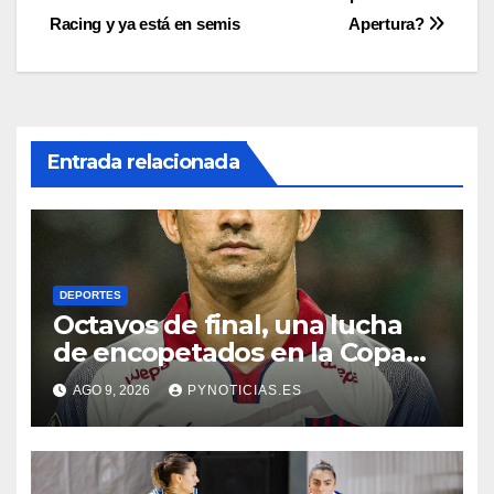
entradas
Racing y ya está en semis
Apertura?
Entrada relacionada
DEPORTES
Octavos de final, una lucha
de encopetados en la Copa
Libertadores
AGO 9, 2026
PYNOTICIAS.ES