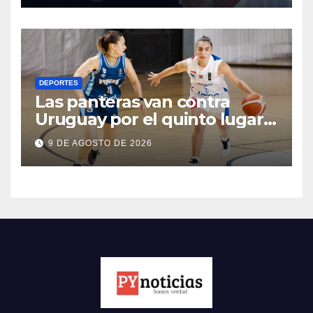
DEPORTES
Las panteras van contra
Uruguay por el quinto lugar
del Sudamericano de
9 DE AGOSTO DE 2026
basquet