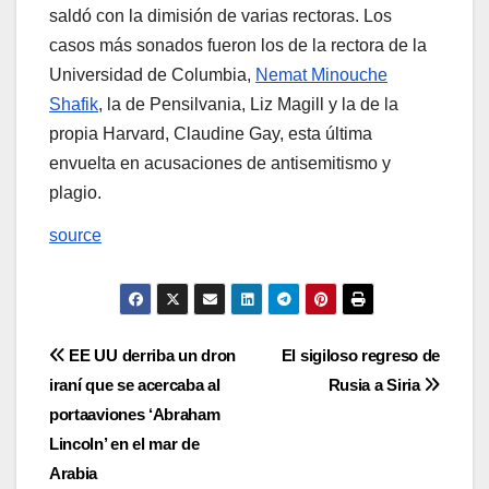
saldó con la dimisión de varias rectoras. Los
casos más sonados fueron los de la rectora de la
Universidad de Columbia,
Nemat Minouche
Shafik
, la de Pensilvania, Liz Magill y la de la
propia Harvard, Claudine Gay, esta última
envuelta en acusaciones de antisemitismo y
plagio.
source
Navegación
EE UU derriba un dron
El sigiloso regreso de
iraní que se acercaba al
Rusia a Siria
de
portaaviones ‘Abraham
entradas
Lincoln’ en el mar de
Arabia