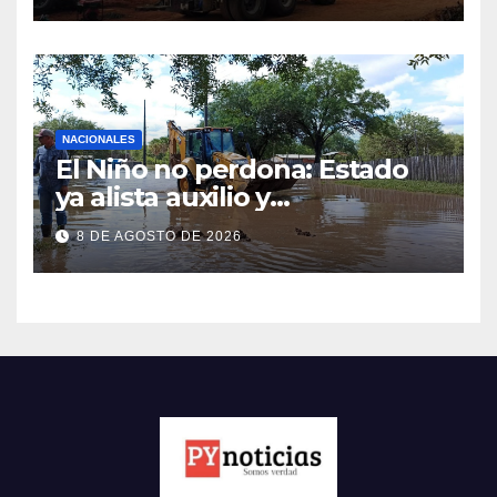
NACIONALES
El Niño no perdona: Estado
ya alista auxilio y
evacuaciones en zonas
8 DE AGOSTO DE 2026
ribereñas