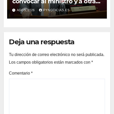
convocar al ministro y a otras
autoridades del MEC para
AGO 5, 2026
PYNOTICIAS.ES
despejar dudas
Deja una respuesta
Tu dirección de correo electrónico no será publicada.
Los campos obligatorios están marcados con
*
Comentario
*