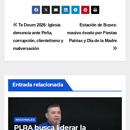
Navegación
Te Deum 2026: Iglesia
Estación de Buses:
denuncia ante Peña,
masivo éxodo por Fiestas
de
corrupción, clientelismo y
Patrias y Día de la Madre
entradas
malversación
Entrada relacionada
NACIONALES
PLRA busca liderar la